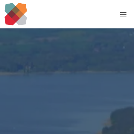
N
A
V
I
G
A
T
I
O
N
U
M
S
C
H
A
L
T
E
N